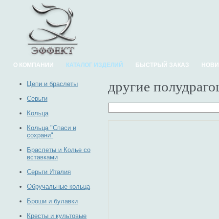
О КОМПАНИИ
КАТАЛОГ ИЗДЕЛИЙ
БЫСТРЫЙ ЗАКАЗ
НОВИ
другие полудраго
Цепи и браслеты
Серьги
Кольца
Кольца "Спаси и
сохрани"
Браслеты и Колье со
вставками
Серьги Италия
Обручальные кольца
Броши и булавки
Кресты и культовые