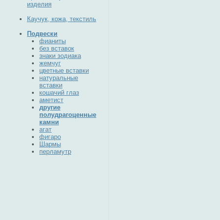
изделия
Каучук, кожа, текстиль
Подвески
фианиты
без вставок
знаки зодиака
жемчуг
цветные вставки
натуральные
вставки
кошачий глаз
аметист
другие
полудрагоценные
камни
агат
фигаро
Шармы
перламутр