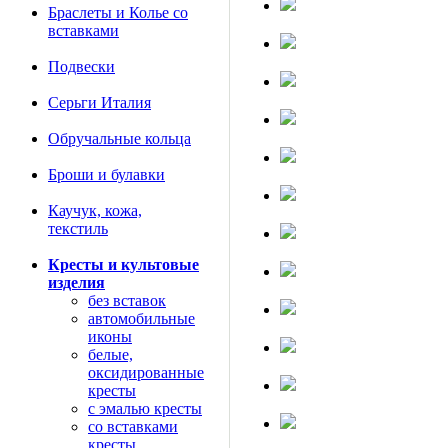
Браслеты и Колье со
вставками
Подвески
Серьги Италия
Обручальные кольца
Броши и булавки
Каучук, кожа,
текстиль
Кресты и культовые
изделия
без вставок
автомобильные
иконы
белые,
оксидированные
кресты
с эмалью кресты
со вставками
кресты