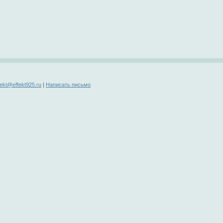
fekt@effekt925.ru
|
Написать письмо