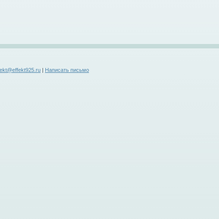
fekt@effekt925.ru
|
Написать письмо